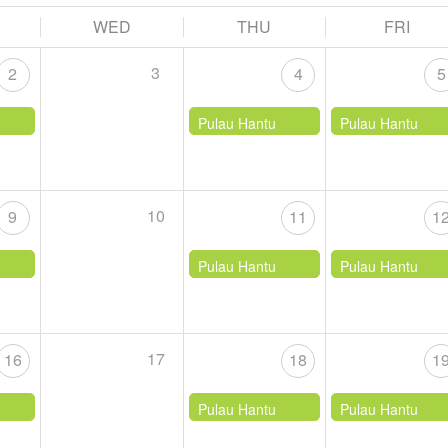
WED
THU
FRI
3
2
4
5
Pulau Hantu
Pulau Hantu
10
9
11
1
Pulau Hantu
Pulau Hantu
17
16
18
1
Pulau Hantu
Pulau Hantu